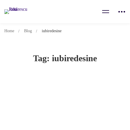
Home
Blog
iubiredesine
Tag: iubiredesine
Incantație despre fericire: Tu meriți
11.05.2021