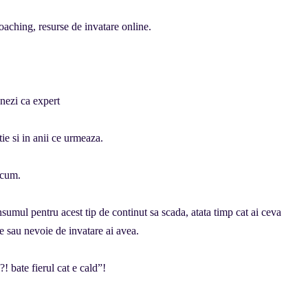
oaching, resurse de invatare online.
onezi ca expert
ie si in anii ce urmeaza.
acum.
nsumul pentru acest tip de continut sa scada, atata timp cat ai ceva
le sau nevoie de invatare ai avea.
! bate fierul cat e cald”!