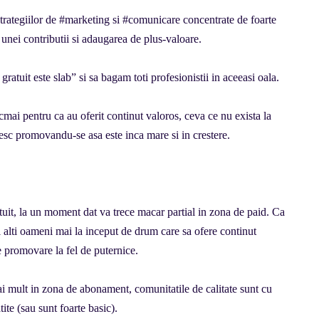
 strategiilor de #marketing si #comunicare concentrate de foarte
unei contributii si adaugarea de plus-valoare.
atuit este slab” si sa bagam toti profesionistii in aceeasi oala.
cmai pentru ca au oferit continut valoros, ceva ce nu exista la
esc promovandu-se asa este inca mare si in crestere.
atuit, la un moment dat va trece macar partial in zona de paid. Ca
i alti oameni mai la inceput de drum care sa ofere continut
e promovare la fel de puternice.
 mult in zona de abonament, comunitatile de calitate sunt cu
tite (sau sunt foarte basic).