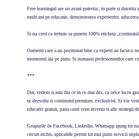
Free learningul are un avant puternic, in parte si datorita
multi ani pe educatie, demonstrarea experientei, aducerea 
Si nu cred ca trebuie sa punem 100% eticheta „continutul gr
Oamenii care s-au pozitionat bine ca experti au facut-o to
momentul ala pe piata. Si numarul profesionistilor care cr
***
Dar, vedem si asta din ce in ce mai des, ca orice lucru gr
se dezvolta si continutul premium, exclusivist. Si vor ven
educativ gratuit, pana cand vom inventa si alte strategii d
Grupurile de Facebook, Linkedin, Whatsapp ajung tot mai
circuit inchis, aplicatiile permit tot mai putin servicii nepla