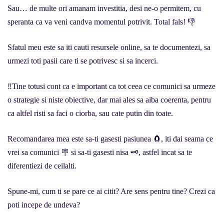
Sau… de multe ori amanam investitia, desi ne-o permitem, cu
speranta ca va veni candva momentul potrivit. Total fals! 👎
Sfatul meu este sa iti cauti resursele online, sa te documentezi, sa
urmezi toti pasii care ti se potrivesc si sa incerci.
‼Tine totusi cont ca e important ca tot ceea ce comunici sa urmeze
o strategie si niste obiective, dar mai ales sa aiba coerenta, pentru
ca altfel risti sa faci o ciorba, sau cate putin din toate.
Recomandarea mea este sa-ti gasesti pasiunea 🧲, iti dai seama ce
vrei sa comunici 🪧 si sa-ti gasesti nisa 🗝, astfel incat sa te
diferentiezi de ceilalti.
Spune-mi, cum ti se pare ce ai citit? Are sens pentru tine? Crezi ca
poti incepe de undeva?