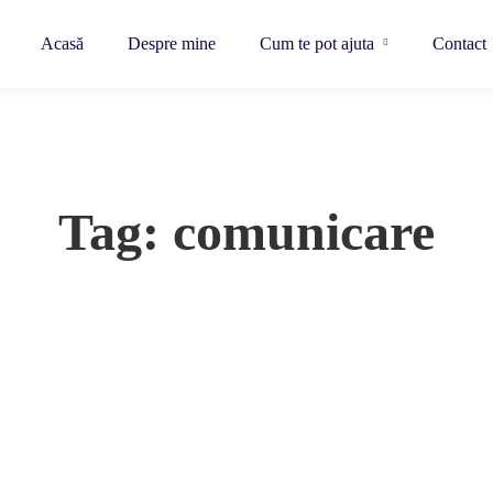
Acasă
Despre mine
Cum te pot ajuta
Contact
Tag: comunicare
eput de drum sa creasca