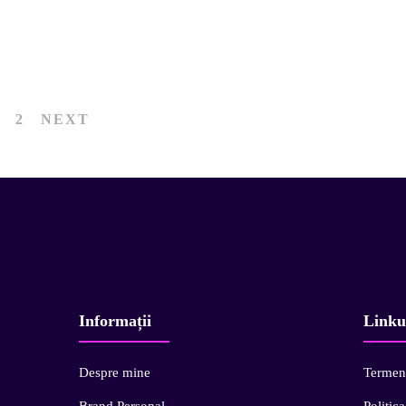
recrutare
2
NEXT
Informații
Linku
Despre mine
Termeni