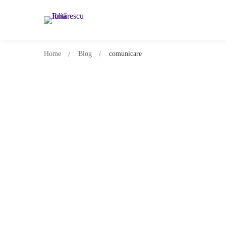
Home
Blog
comunicare
Cum poti ajuta un antreprenor la inc