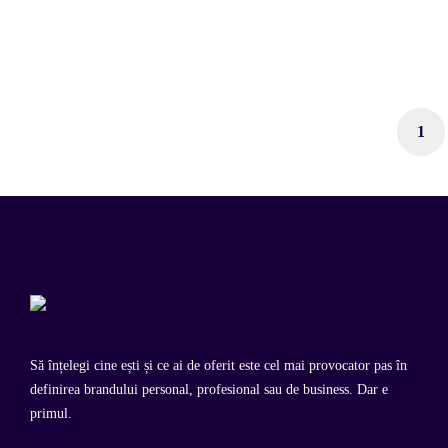
Comunicarea in timpul procesului de 
28.08.2021
1
Să înțelegi cine ești și ce ai de oferit este cel mai provocator pas în
definirea brandului personal, profesional sau de business. Dar e
primul.