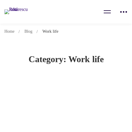
Home
Blog
Work life
Category: Work life
Uneori nu e despre ce poti sau vrei tu, ci
despre echipa
13.03.2025